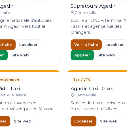
gadir
Supratours Agadir
-ville
Centre-ville
ie nationale d'autocars
Bus lié à l'ONCF, terminal A
ant Agadir vers tout le
Tassila et agence rue des
Orangers.
a fiche
Localiser
Voir la fiche
Localiser
er
Site web
Appeler
Site web
rt aéroport
Taxi / VTC
ide Taxi
Agadir Taxi Driver
ort Al Massira
Centre-ville
tion à l'avance de
Service de taxi et prise en 
ts privés depuis Al Massira.
en ville avec tarifs fixes.
iser
Site web
Localiser
Site web