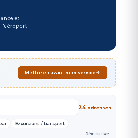
tance et
 l'aéroport
Mettre en avant mon service
24
adresse
s
eur
Excursions / transport
Réinitialiser