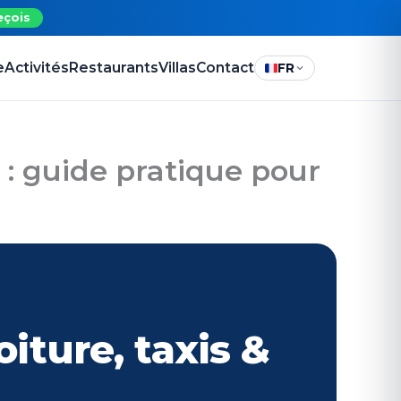
eçois
e
Activités
Restaurants
Villas
Contact
FR
: guide pratique pour
oiture, taxis &