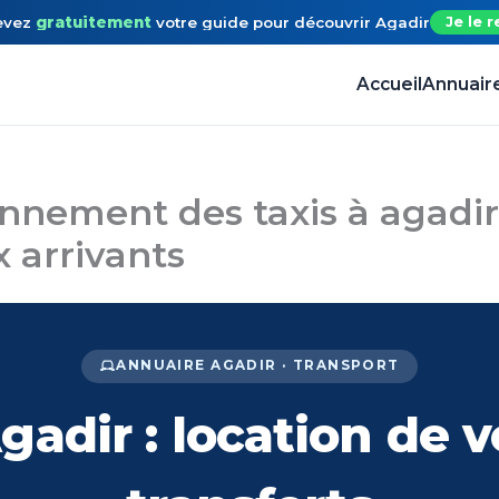
evez
gratuitement
votre guide
pour découvrir
Agadir
Je le r
Accueil
Annuair
nnement des taxis à agadir 
 arrivants
ANNUAIRE AGADIR · TRANSPORT
adir : location de v