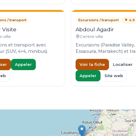
ons / transport
Excursions / transport
4.9 
 Visite
Abdoul Agadir
-ville
Centre-ville
ons et transport avec
Excursions (Paradise Valley,
ur (SUV, 4×4, minibus).
Essaouira, Marrakech) et tra
iser
Appeler
Voir la fiche
Localiser
web
Appeler
Site web