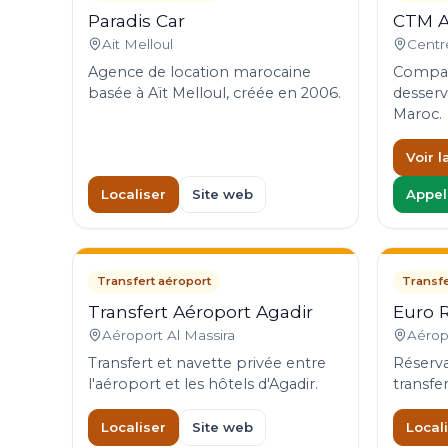
Paradis Car
CTM A
Ait Melloul
Centre
Agence de location marocaine
Compagn
basée à Aït Melloul, créée en 2006.
desserv
Maroc.
Voir l
Localiser
Site web
Appel
Transfert aéroport
Transfe
Transfert Aéroport Agadir
Euro R
Aéroport Al Massira
Aérop
Transfert et navette privée entre
Réserva
l'aéroport et les hôtels d'Agadir.
transfer
Localiser
Site web
Local