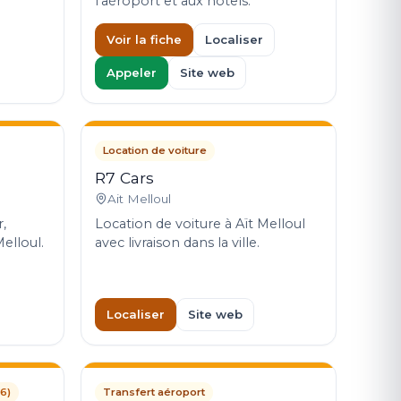
l'aéroport et aux hôtels.
Voir la fiche
Localiser
Appeler
Site web
Location de voiture
R7 Cars
Ait Melloul
,
Location de voiture à Aït Melloul
elloul.
avec livraison dans la ville.
Localiser
Site web
6)
Transfert aéroport