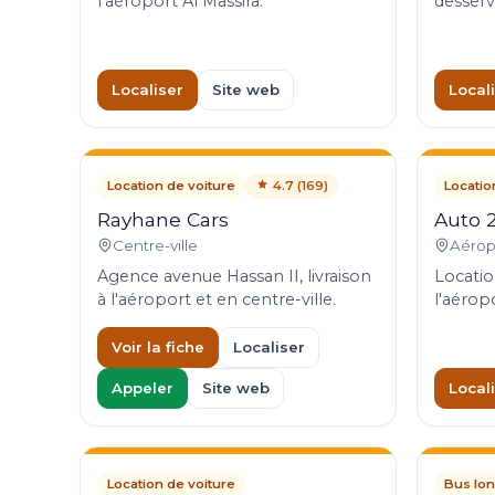
l'aéroport Al Massira.
desserv
Localiser
Site web
Local
Location de voiture
4.7 (169)
Locatio
Rayhane Cars
Auto 
Centre-ville
Aérop
Agence avenue Hassan II, livraison
Locatio
à l'aéroport et en centre-ville.
l'aéropo
Voir la fiche
Localiser
Appeler
Site web
Local
Location de voiture
Bus lon