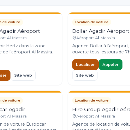
n de voiture
Location de voiture
Agadir Aéroport
Dollar Agadir Aéroport
ort Al Massira
Aéroport Al Massira
r Hertz dans la zone
Agence Dollar à l'aéroport,
le de l'aéroport Al Massira.
ouverte tous les jours de 7h
Localiser
Appeler
iser
Site web
Site web
n de voiture
Location de voiture
car Agadir
Hire Group Agadir Aér
ort Al Massira
Aéroport Al Massira
n de voiture Europcar
Agence de location de voit