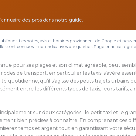
t l'annuaire des pros dans notre guide.
ns publiques. Les notes, avis et horaires proviennent de Google et peu
les sont connues, sinon indicatives par quartier. Page enrichie régul
onnue pour ses plages et son climat agréable, peut semb
odes de transport, en particulier les taxis, s’avère esse
lité quotidienne, qu’il s’agisse des petits trajets urbains
ément entre les différents types de taxis, leurs tarifs, a
ncipalement sur deux catégories : le petit taxi et le gra
ement bien précises à connaître. En comprenant ces diff
iserez temps et argent tout en garantissant votre sécur