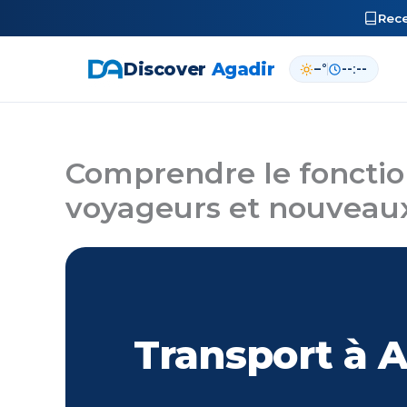
Rec
Discover
Agadir
–°
--:--
Aller
au
contenu
Comprendre le fonctio
voyageurs et nouveaux
Transport à Ag