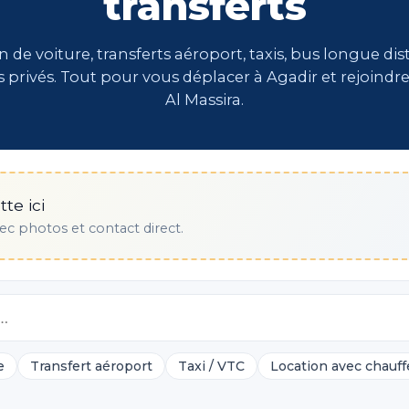
transferts
n de voiture, transferts aéroport, taxis, bus longue dis
 privés. Tout pour vous déplacer à Agadir et rejoindre
Al Massira.
te ici
ec photos et contact direct.
e
Transfert aéroport
Taxi / VTC
Location avec chauff