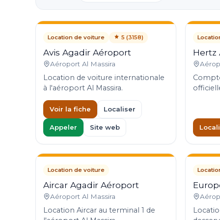
Location de voiture
5 (3158)
Locatio
Avis Agadir Aéroport
Hertz 
Aéroport Al Massira
Aérop
Location de voiture internationale
Comptoi
à l'aéroport Al Massira.
officiel
Voir la fiche
Localiser
Appeler
Site web
Local
Location de voiture
Locatio
Aircar Agadir Aéroport
Europ
Aéroport Al Massira
Aérop
Location Aircar au terminal 1 de
Locatio