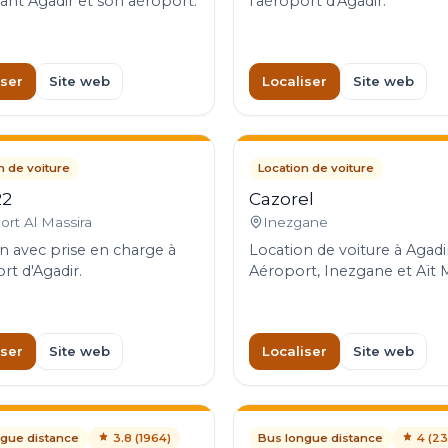
ant Agadir et son aéroport.
l'aéroport d'Agadir.
iser
Site web
Localiser
Site web
n de voiture
Location de voiture
22
Cazorel
ort Al Massira
Inezgane
n avec prise en charge à
Location de voiture à Agadir
rt d'Agadir.
Aéroport, Inezgane et Aït M
iser
Site web
Localiser
Site web
gue distance
3.8 (1964)
Bus longue distance
4 (23