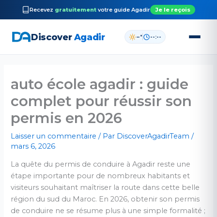
Recevez
gratuitement
votre guide
Agadir
Je le reçois
Discover
Agadir
–°
--:--
Aller
au
auto école agadir : guide
contenu
complet pour réussir son
permis en 2026
Laisser un commentaire
/ Par
DiscoverAgadirTeam
/
mars 6, 2026
La quête du permis de conduire à Agadir reste une
étape importante pour de nombreux habitants et
visiteurs souhaitant maîtriser la route dans cette belle
région du sud du Maroc. En 2026, obtenir son permis
de conduire ne se résume plus à une simple formalité ;