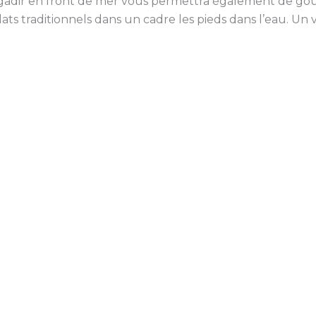
dir en front de mer vous permettra également de goûte
plats traditionnels dans un cadre les pieds dans l’eau. Un v