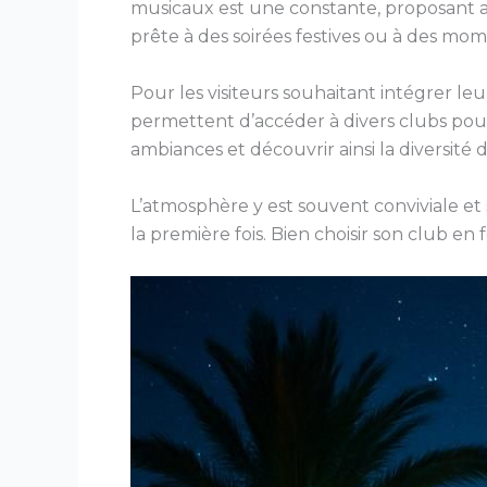
musicaux est une constante, proposant au
prête à des soirées festives ou à des mo
Pour les visiteurs souhaitant intégrer le
permettent d’accéder à divers clubs pour
ambiances et découvrir ainsi la diversité 
L’atmosphère y est souvent conviviale e
la première fois. Bien choisir son club e