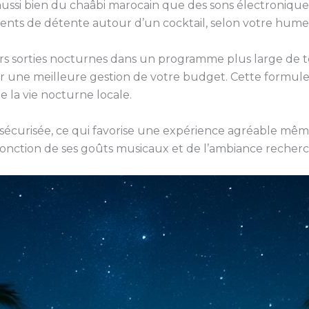
ssi bien du chaâbi marocain que des sons électroniques 
ments de détente autour d’un cocktail, selon votre hume
urs sorties nocturnes dans un programme plus large de to
 une meilleure gestion de votre budget. Cette formule 
de la vie nocturne locale.
t sécurisée, ce qui favorise une expérience agréable m
n fonction de ses goûts musicaux et de l’ambiance recherc