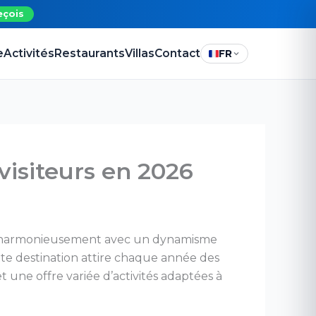
eçois
e
Activités
Restaurants
Villas
Contact
FR
visiteurs en 2026
rie harmonieusement avec un dynamisme
tte destination attire chaque année des
t une offre variée d’activités adaptées à