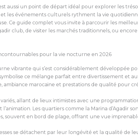
le est aussi un point de départ idéal pour explorer les tré
 et les événements culturels rythment la vie quotidienne
. Ce guide complet vous invite à parcourir les meilleu
Agadir club, de visiter les marchés traditionnels, ou enc
 incontournables pour la vie nocturne en 2026
rne vibrante qui s’est considérablement développée po
 symbolise ce mélange parfait entre divertissement et 
, ambiance marocaine et prestations de qualité pour cr
variés, allant de lieux intimistes avec une programmatio
’animation. Les quartiers comme la Marina d’Agadir son
, souvent en bord de plage, offrant une vue imprenable
esses se détachent par leur longévité et la qualité de l