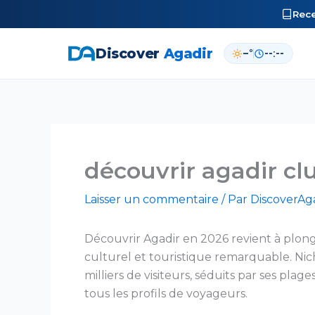
Rec
Discover
Agadir
–°
--:--
Aller
au
contenu
découvrir agadir cl
Laisser un commentaire
/ Par
DiscoverA
Découvrir Agadir en 2026 revient à plo
culturel et touristique remarquable. Nic
milliers de visiteurs, séduits par ses pla
tous les profils de voyageurs.