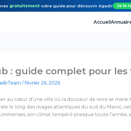
evez
gratuitement
votre guide
pour découvrir
Agadir
Je le r
Accueil
Annuair
ub : guide complet pour les 
gadirTeam
/
février 26, 2026
nger au cœur d’une ville où la douceur de vivre se ma
hée le long des rivages atlantiques du sud du Maroc, ce
ges immenses, son climat tempéré presque toute l’année, e