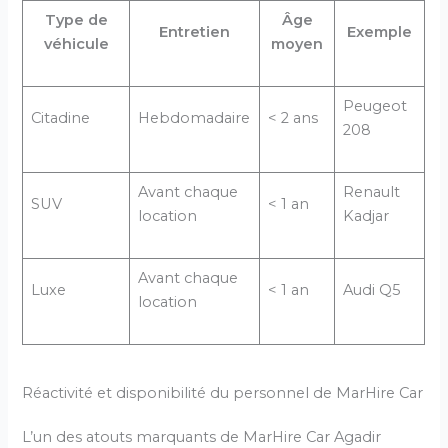
Type de
Âge
Entretien
Exemple
véhicule
moyen
Peugeot
Citadine
Hebdomadaire
< 2 ans
208
Avant chaque
Renault
SUV
< 1 an
location
Kadjar
Avant chaque
Luxe
< 1 an
Audi Q5
location
Réactivité et disponibilité du personnel de MarHire Car
L’un des atouts marquants de MarHire Car Agadir