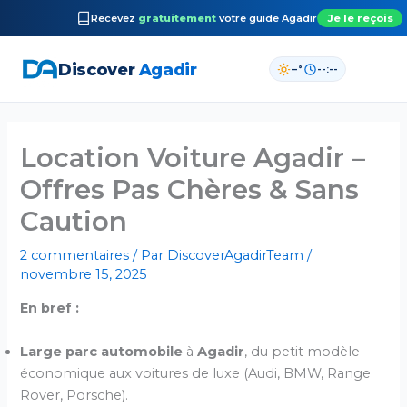
Recevez
gratuitement
votre guide
Agadir
Je le reçois
Discover
Agadir
–°
--:--
Aller
au
Location Voiture Agadir –
contenu
Offres Pas Chères & Sans
Caution
2 commentaires
/ Par
DiscoverAgadirTeam
/
novembre 15, 2025
En bref :
Large parc automobile
à
Agadir
, du petit modèle
économique aux voitures de luxe (Audi, BMW, Range
Rover, Porsche).