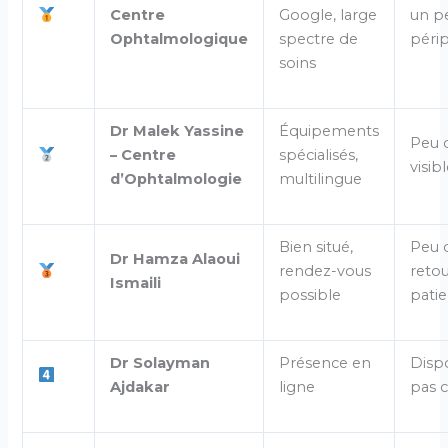
Centre
Google, large
un p
Ophtalmologique
spectre de
péri
soins
Dr Malek Yassine
Équipements
Peu d
– Centre
spécialisés,
visib
d’Ophtalmologie
multilingue
Bien situé,
Peu 
Dr Hamza Alaoui
rendez-vous
retou
Ismaili
possible
patie
Dr Solayman
Présence en
Dispo
Ajdakar
ligne
pas c