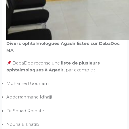
Divers ophtalmologues Agadir listés sur DabaDoc
MA
DabaDoc recense une
liste de plusieurs
ophtalmologues à Agadir
, par exemple :
Mohamed Gourram
Abderrahmane Idhajji
Dr Souad Rqibate
Nouha Elkhatib