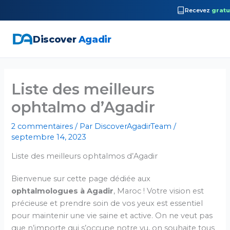
Recevez
gratu
Discover
Agadir
Aller
au
Liste des meilleurs
contenu
ophtalmo d’Agadir
2 commentaires
/ Par
DiscoverAgadirTeam
/
septembre 14, 2023
Liste des meilleurs ophtalmos d’Agadir
Bienvenue sur cette page dédiée aux
ophtalmologues à Agadir
, Maroc ! Votre vision est
précieuse et prendre soin de vos yeux est essentiel
pour maintenir une vie saine et active. On ne veut pas
que n’importe qui s’occupe notre vu, on souhaite tous