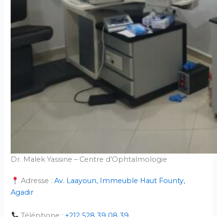
Dr. Malek Yassine – Centre d’Ophtalmologie
Adresse :
Av. Laayoun, Immeuble Haut Founty,
Agadir
Téléphone :
+212 528 39 08 39