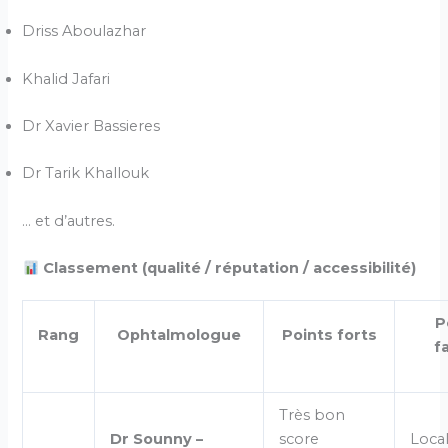
Driss Aboulazhar
Khalid Jafari
Dr Xavier Bassieres
Dr Tarik Khallouk
… et d’autres.
Classement (qualité / réputation / accessibilité)
P
Rang
Ophtalmologue
Points forts
f
Très bon
Dr Sounny –
score
Local