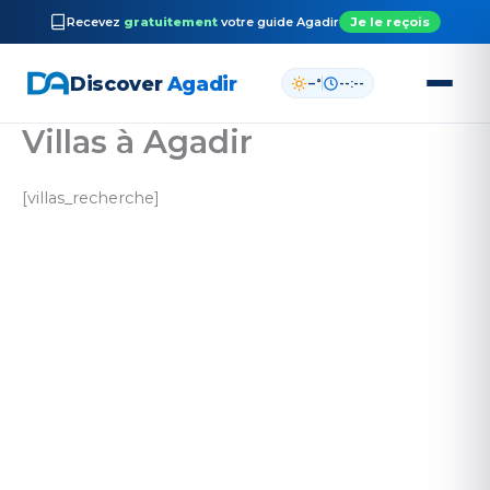
Recevez
gratuitement
votre guide
Agadir
Je le reçois
Discover
Agadir
–°
--:--
Villas à Agadir
Aller
au
contenu
[villas_recherche]