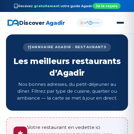
Recevez
gratuitement
votre guide
Agadir
Je le reçois
Discover
Agadir
–°
--:--
Aller
au
ANNUAIRE AGADIR · RESTAURANTS
contenu
Les meilleurs restaurants
d’Agadir
Nos bonnes adresses, du petit-déjeuner au
dîner. Filtrez par type de cuisine, quartier ou
ambiance — la carte se met à jour en direct.
Votre restaurant en vedette ici