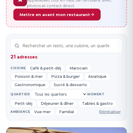
Apparaissez tout en haut de l’annuaire, avec
photos et contact direct.
Mettre en avant mon restaurant
21
adresse
s
Café & petit-déj
Marocain
CUISINE
Poisson & mer
Pizza & burger
Asiatique
Gastronomique
Sucré & desserts
QUARTIER
MOMENT
Petit-déj
Déjeuner & dîner
Tables & gastro
Vue mer
Familial
Réinitialiser
AMBIANCE