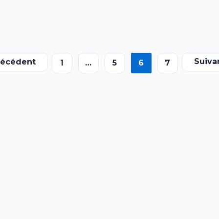
Suiva
récédent
1
…
5
6
7