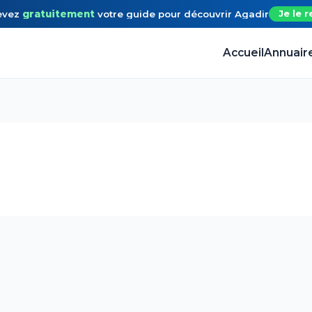
evez
gratuitement
votre guide
pour découvrir
Agadir
Je le r
Accueil
Annuair