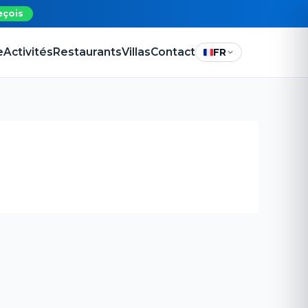
eçois
e
Activités
Restaurants
Villas
Contact
FR