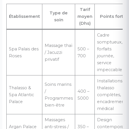
Tarif
Type de
Établissement
moyen
Points forts
soin
(Dhs)
Cadre
somptueux,
Massage thaï
Spa Palais des
500 –
forfaits
/ Jacuzzi
Roses
700
journée,
privatif
service
impeccable
Installations
Soins marins
Thalasso &
thalasso
/
400 –
Spa Atlantic
complètes,
Programmes
5000
Palace
encadrement
bien-être
médical
Massages
Design
Argan Palace
anti-stress /
350 –
contemporain,