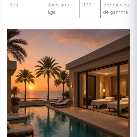
Spa
Soins anti-
900
produits haut
âge
de gamme